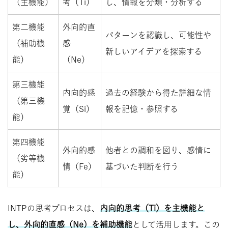
（主機能）
考（Ti）
し、情報を分類・分析する
第二機能
外向的直
パターンを認識し、可能性や
（補助機
感
新しいアイデアを探索する
能）
（Ne）
第三機能
内向的感
過去の経験から得た詳細な情
（第三機
覚（Si）
報を記憶・参照する
能）
第四機能
外向的感
他者との調和を図り、感情に
（劣等機
情（Fe）
基づいた判断を行う
能）
INTPの思考プロセスは、
内向的思考（Ti）を主機能と
し、外向的直感（Ne）を補助機能
として活用します。この