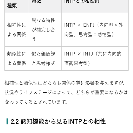
特徴
INTPとの相性例
種類
異なる特性
相補性に
INTP × ENFJ（内向型×外
が補完し合
よる関係
向型、思考型×感情型）
う
類似性に
似た価値観
INTP × INTJ（共に内向的
よる関係
と思考様式
直観思考型）
相補性と類似性はどちらも関係の質に影響を与えますが、
状況やライフステージによって、どちらが重要になるかは
変わってくるとされています。
2.2 認知機能から見るINTPとの相性