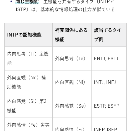
同じ主機能
：主機能を共有するタイプ（INTPと
ISTP）は、基本的な情報処理の仕方が似ている
補完関係にある
該当するタイ
INTPの認知機能
機能
プ例
内向思考（Ti）主機
外向思考（Te）
ENTJ, ESTJ
能
外向直観（Ne）補
内向直観（Ni）
INTJ, INFJ
助機能
内向感覚（Si）第3
外向感覚（Se）
ESTP, ESFP
機能
外向感情（Fe）劣等
内向感情（Fi）
INFP, ISFP