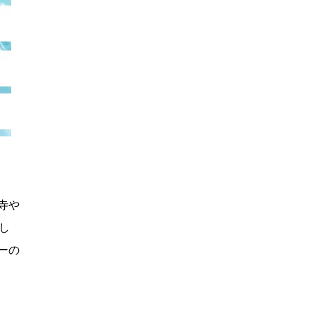
寺や
し
ーの