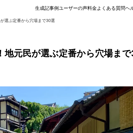
生成記事例
ユーザーの声
料金
よくある質問
ヘ
が選ぶ定番から穴場まで30選
！地元民が選ぶ定番から穴場まで3