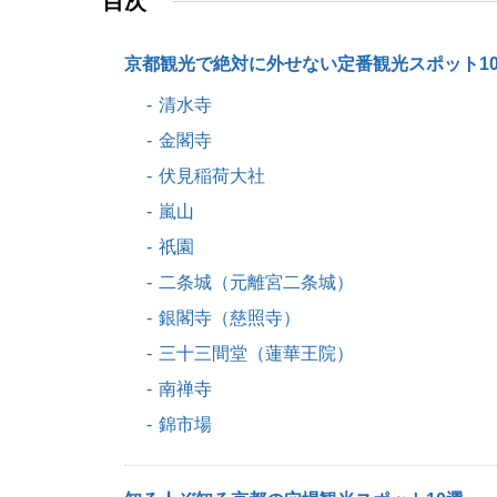
目次
京都観光で絶対に外せない定番観光スポット1
清水寺
金閣寺
伏見稲荷大社
嵐山
祇園
二条城（元離宮二条城）
銀閣寺（慈照寺）
三十三間堂（蓮華王院）
南禅寺
錦市場