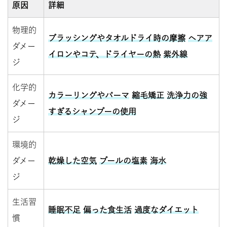
原因
詳細
物理的
ブラッシングやタオルドライ時の摩擦
ヘアア
ダメー
イロンやコテ、ドライヤーの熱
紫外線
ジ
化学的
カラーリングやパーマ
縮毛矯正
洗浄力の強
ダメー
すぎるシャンプーの使用
ジ
環境的
ダメー
乾燥した空気
プールの塩素
海水
ジ
生活習
睡眠不足
偏った食生活
過度なダイエット
慣