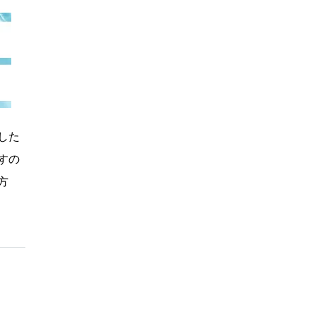
した
すの
方