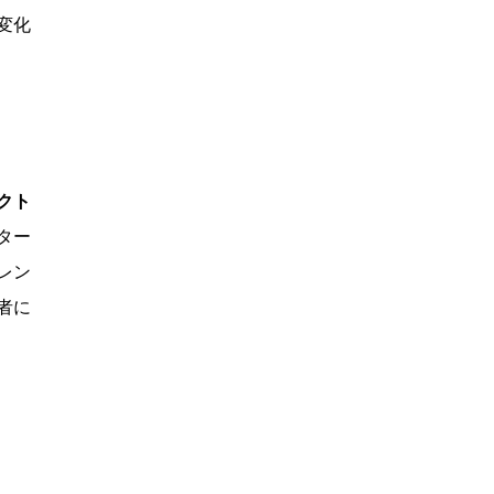
変化
クト
ター
レン
者に