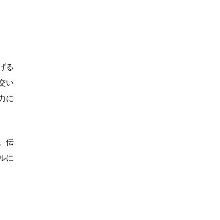
げる
交い
力に
。伝
ルに