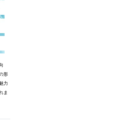
向
の形
魅力
れま