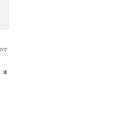
ので
、連