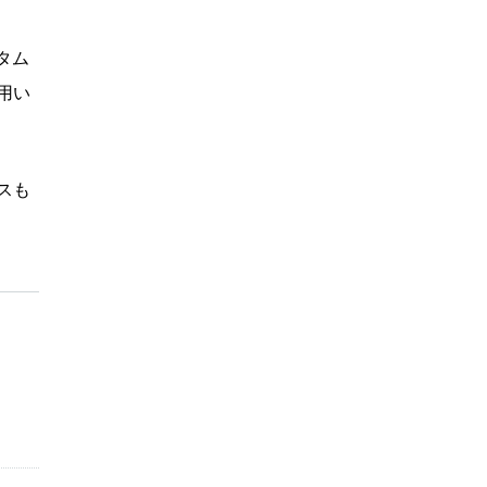
タム
用い
スも