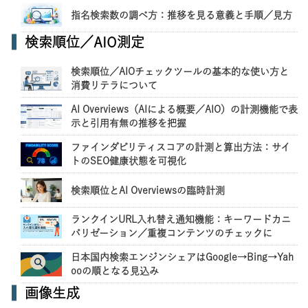
指名検索数の調べ方：推移を見る意義と手順／見方
検索順位／AIO測定
検索順位／AIOチェックツールの基本的な使い方と
消費リテラについて
AI Overviews（AIによる概要／AIO）の計測機能で表
示と引用有無の推移を把握
ファインダビリティスコアの計測と算出方法：サイ
トのSEO健康状態を可視化
検索順位とAI Overviewsの臨時計測
ランクインURL入れ替え通知機能：キーワードカニ
バリゼーション／重複コンテンツのチェックに
日本国内検索エンジンシェアはGoogle→Bing→Yah
ooの順となる見込み
画像生成